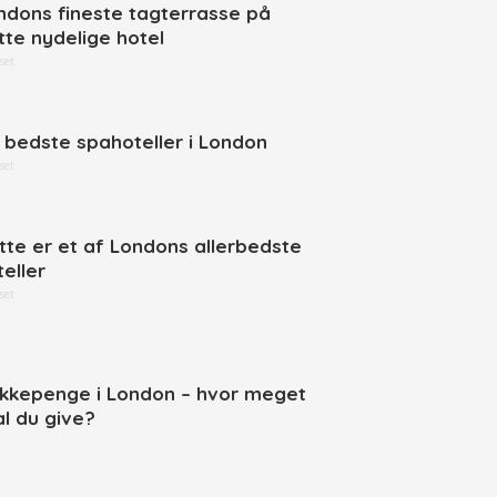
ndons fineste tagterrasse på
tte nydelige hotel
set
 bedste spahoteller i London
set
tte er et af Londons allerbedste
teller
set
ikkepenge i London – hvor meget
al du give?