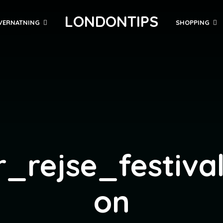
LONDONTIPS
VERNATNING
SHOPPING
r_rejse_festiva
on