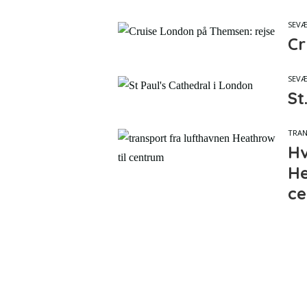
SEVÆ
Cr
SEVÆ
St
TRA
Hv
He
ce