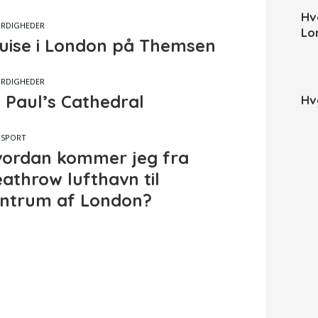
Hv
RDIGHEDER
Lo
uise i London på Themsen
RDIGHEDER
. Paul’s Cathedral
Hv
NSPORT
ordan kommer jeg fra
athrow lufthavn til
ntrum af London?