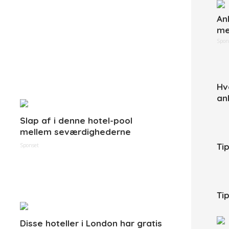
An
me
Spon
Hv
an
Slap af i denne hotel-pool
mellem seværdighederne
Ti
Sponset
Tip
Disse hoteller i London har gratis