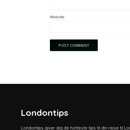
Website
Londontips
Londontips giver dig de hotteste tips til din rejse til L