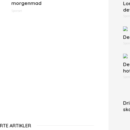
morgenmad
Lo
de
Sponset
Spon
De
Spon
De
ho
Spon
Dr
sk
RTE ARTIKLER