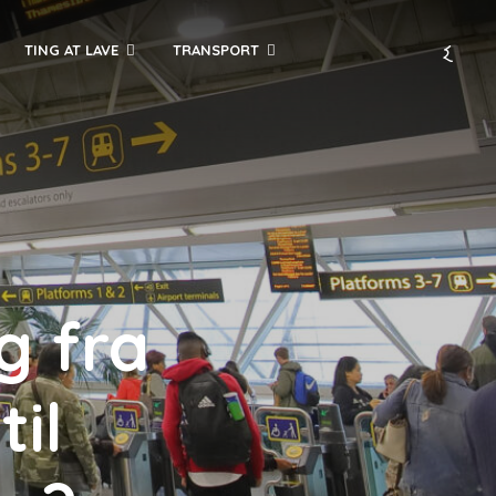
TING AT LAVE
TRANSPORT
g fra
til