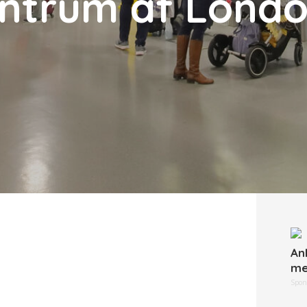
ntrum af Lond
An
me
Spon