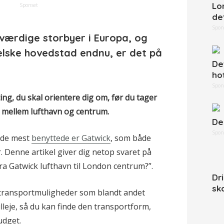
Lo
Sponset
de
Spon
værdige storbyer i Europa, og
elske hovedstad endnu, er det på
De
ho
Spon
ting, du skal orientere dig om, før du tager
n mellem lufthavn og centrum.
De
Spon
f de mest
benyttede er Gatwick
, som både
 Denne artikel giver dig netop svaret på
 Gatwick lufthavn til London centrum?”.
Dr
sk
e transportmuligheder som blandt andet
lleje, så du kan finde den transportform,
udget.