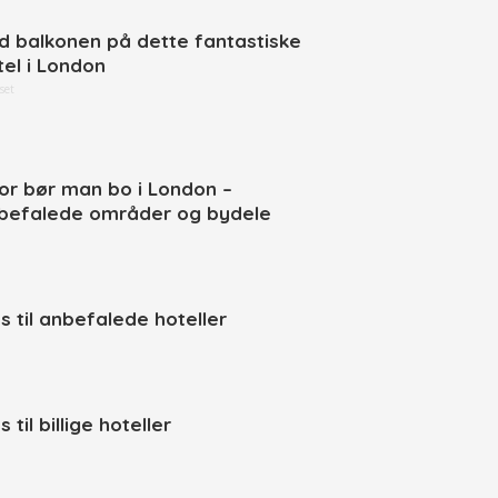
d balkonen på dette fantastiske
tel i London
set
or bør man bo i London –
befalede områder og bydele
ps til anbefalede hoteller
s til billige hoteller