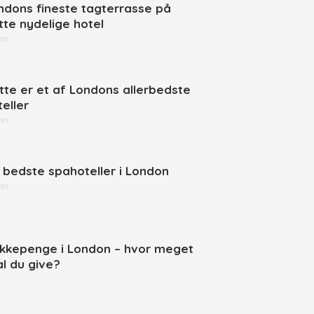
ndons fineste tagterrasse på
tte nydelige hotel
set
tte er et af Londons allerbedste
teller
set
 bedste spahoteller i London
set
ikkepenge i London – hvor meget
al du give?