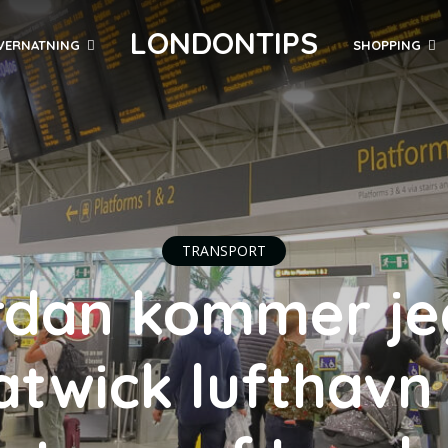
LONDONTIPS
VERNATNING
SHOPPING
TRANSPORT
dan kommer je
twick lufthavn 