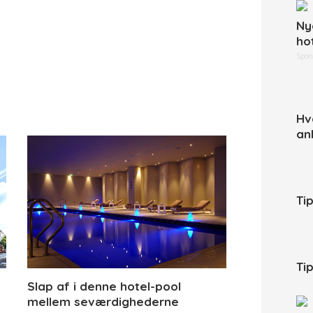
Ny
ho
Spon
Hv
an
Ti
Tip
Slap af i denne hotel-pool
mellem seværdighederne