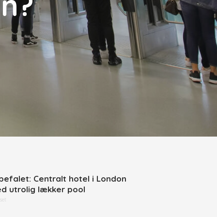
on?
befalet: Centralt hotel i London
d utrolig lækker pool
set