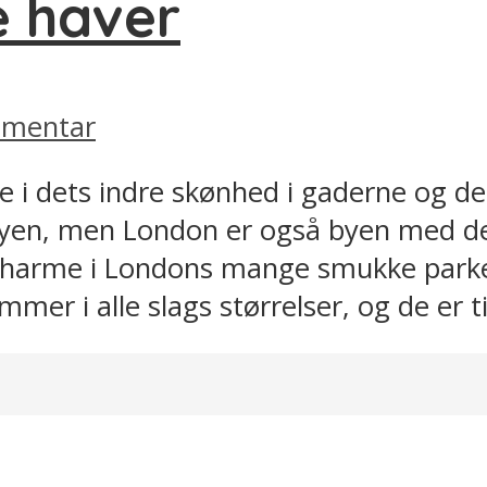
e haver
mmentar
 i dets indre skønhed i gaderne og de
orbyen, men London er også byen med d
charme i Londons mange smukke parker,
er i alle slags størrelser, og de er til