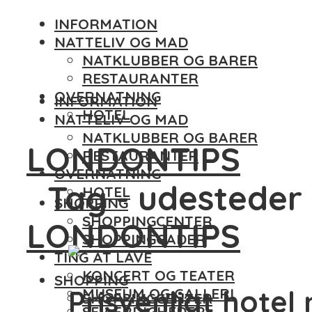
INFORMATION
NATTELIV OG MAD
NATKLUBBER OG BARER
RESTAURANTER
OVERNATNING
INFORMATION
HOTEL
NATTELIV OG MAD
NATKLUBBER OG BARER
LONDONTIPS
RESTAURANTER
OVERNATNING
Tag - udesteder
HOTEL
SHOPPING
SHOPPINGCENTER
LONDONTIPS
SHOPPINGGADER
TING AT LAVE
KONCERT OG TEATER
SHOPPING
Prisvenligt hotel
MUSEUM OG GALLERI
SHOPPINGCENTER
SEVÆRDIGHEDER