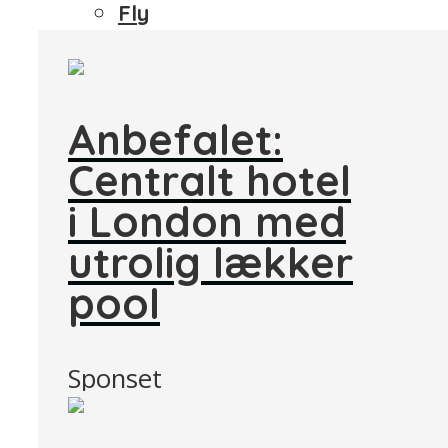
Fly
Anbefalet:
Centralt hotel
i London med
utrolig lækker
pool
Sponset