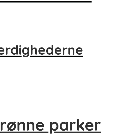
værdighederne
grønne parker