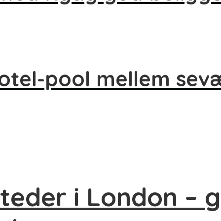
hotel-pool mellem se
teder i London – 