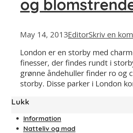
og blomstrend
May 14, 2013
Editor
Skriv en ko
London er en storby med charme
finesser, der findes rundt i st
grønne åndehuller finder ro og 
storby. Disse parker i London komm
Lukk
Information
Natteliv og mad