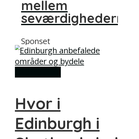
mellem
seværdighederne
Sponset
Overnatning
Hvor i
Edinburgh i