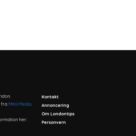
ondon.
Kontakt
 fra
Mita Media
.
Annoncering
Om Londontips
ormation her:
Personvern