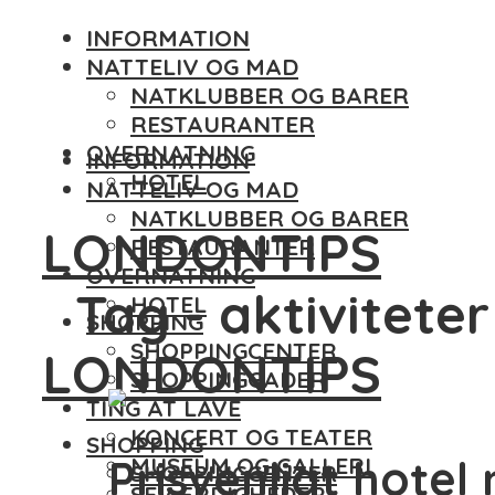
INFORMATION
NATTELIV OG MAD
NATKLUBBER OG BARER
RESTAURANTER
OVERNATNING
INFORMATION
HOTEL
NATTELIV OG MAD
NATKLUBBER OG BARER
LONDONTIPS
RESTAURANTER
OVERNATNING
Tag - aktiviteter
HOTEL
SHOPPING
SHOPPINGCENTER
LONDONTIPS
SHOPPINGGADER
TING AT LAVE
KONCERT OG TEATER
SHOPPING
Prisvenligt hotel
MUSEUM OG GALLERI
SHOPPINGCENTER
SEVÆRDIGHEDER