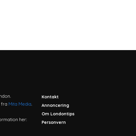
ondon.
Kontakt
 fra
Mita Media
.
Annoncering
Om Londontips
ormation her:
Personvern