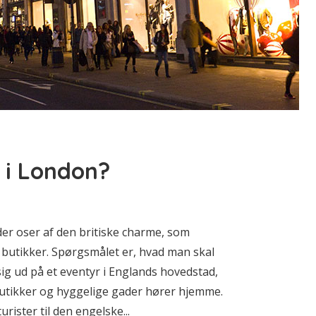
 i London?
der oser af den britiske charme, som
 butikker. Spørgsmålet er, hvad man skal
g ud på et eventyr i Englands hovedstad,
tikker og hyggelige gader hører hjemme.
rister til den engelske...