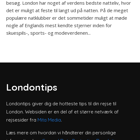
besøg. London har noget af verdens bedste natteliv, hvor
det er muligt at feste til langt ud på natten. På de meget
populære natklubber er det sommetider muligt at møde
nogle af Englands mest kendte stjerner inden for
skuespils-, sports- og modeverdenen...
Londontips
Londontips giver dig de hotteste tips til din rejse til
London. Websiden er en del af et større netværk af
rejsesider fra
Mita Media
.
Læs mere om hvordan vi håndterer din personlige