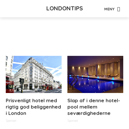
LONDONTIPS
MENY
Tag - diskotek
Prisvenligt hotel med
Slap af i denne hotel-
rigtig god beliggenhed
pool mellem
i London
seværdighederne
Sponset
Sponset