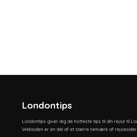
Londontips
Londontips giver dig de hotteste tips til din rejse til L
Websiden er en del af et større netværk af rejsesider