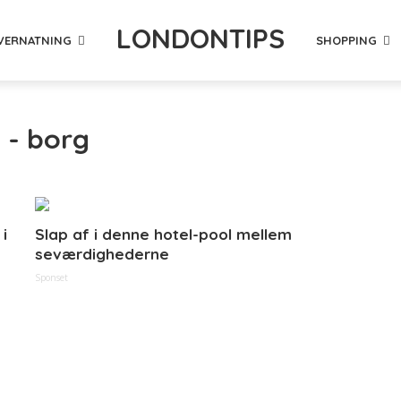
LONDONTIPS
VERNATNING
SHOPPING
 - borg
i
Slap af i denne hotel-pool mellem
seværdighederne
Sponset