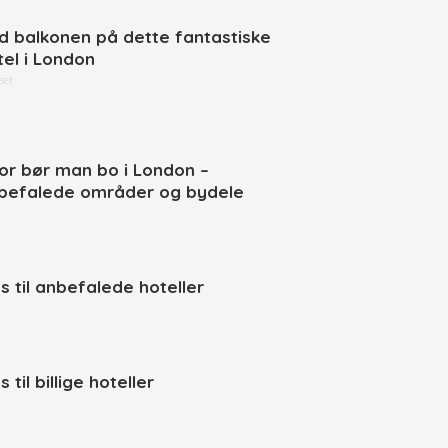
d balkonen på dette fantastiske
tel i London
set
or bør man bo i London –
befalede områder og bydele
ps til anbefalede hoteller
s til billige hoteller