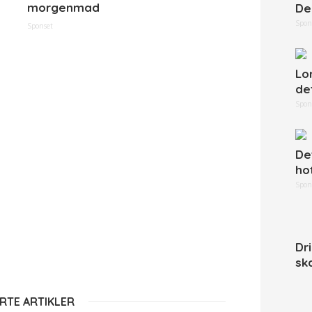
morgenmad
De
Spon
Sponset
Lo
de
Spon
De
ho
Spon
Dr
sk
RTE ARTIKLER