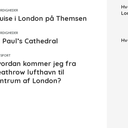
Hv
RDIGHEDER
Lo
uise i London på Themsen
RDIGHEDER
. Paul’s Cathedral
Hv
NSPORT
ordan kommer jeg fra
athrow lufthavn til
ntrum af London?