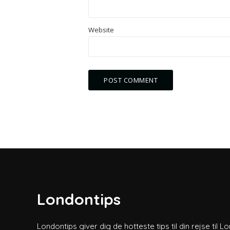
Website
Londontips
Londontips giver dig de hotteste tips til din rejse til L