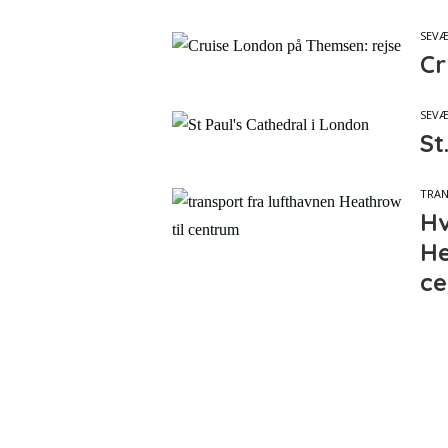
SEVÆ
Cr
SEVÆ
St
TRA
Hv
He
ce