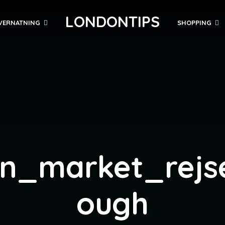
LONDONTIPS
VERNATNING
SHOPPING
on_market_rejs
ough