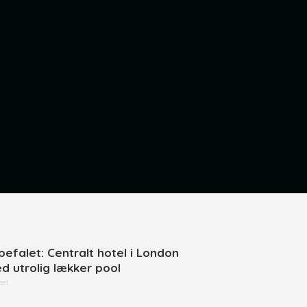
befalet: Centralt hotel i London
d utrolig lækker pool
set