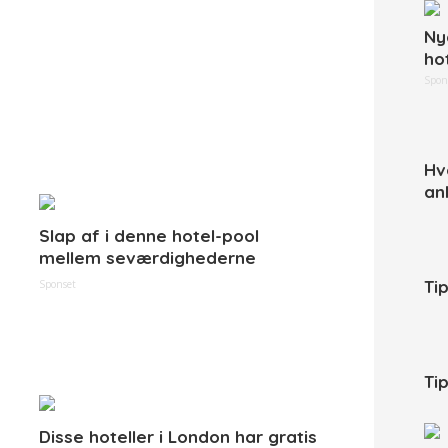
Ny
ho
Spon
Hv
an
Slap af i denne hotel-pool
mellem seværdighederne
Ti
Sponset
Tip
Disse hoteller i London har gratis