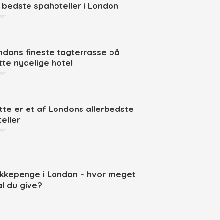
 bedste spahoteller i London
set
ndons fineste tagterrasse på
tte nydelige hotel
set
tte er et af Londons allerbedste
teller
set
ikkepenge i London – hvor meget
al du give?